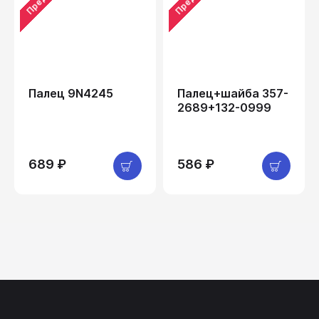
Палец 9N4245
Палец+шайба 357-
2689+132-0999
689 ₽
586 ₽