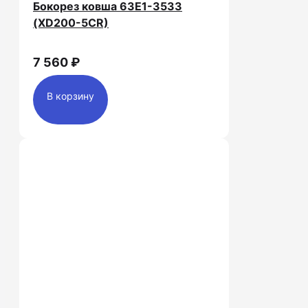
Бокорез ковша 63E1-3533
(XD200-5CR)
7 560 ₽
В корзину