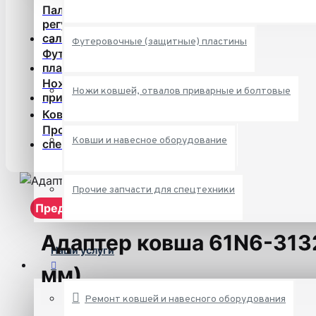
Пальцы, втулки,
регулировочные кольца,
сальники
Футеровочные (защитные) пластины
Футеровочные (защитные)
пластины
Ножи ковшей, отвалов
Ножи ковшей, отвалов приварные и болтовые
приварные и болтовые
Ковши и навесное оборудование
Прочие запчасти для
Ковши и навесное оборудование
спецтехники
Прочие запчасти для спецтехники
Предзаказ
Адаптер ковша 61N6-313
Наши услуги
мм)
Ремонт ковшей и навесного оборудования