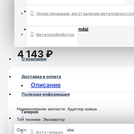
Наличие:
Проектирование, изготовление металлоконстр
Предзаказ
Производитель:
Hyundai
Металлообработка
4 143 ₽
О компании
Доставка и оплата
Описание
Полезная информация
Наименование запчасти: Адаптер ковша
Галерея
Тип техники: Экскаватор
Система крепления: Hyundai
Фото галерея