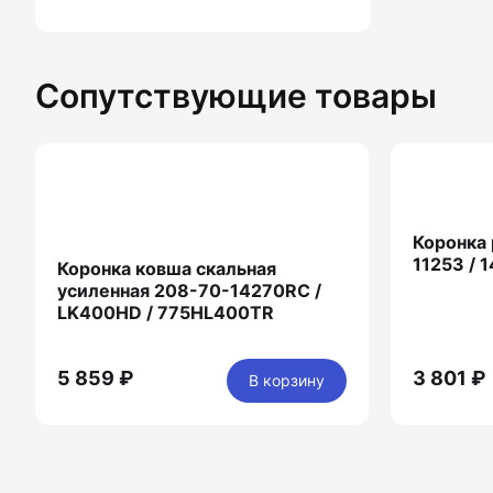
Сопутствующие товары
Коронка 
11253 / 
Коронка ковша скальная
усиленная 208-70-14270RC /
LK400HD / 775HL400TR
5 859 ₽
3 801 ₽
В корзину