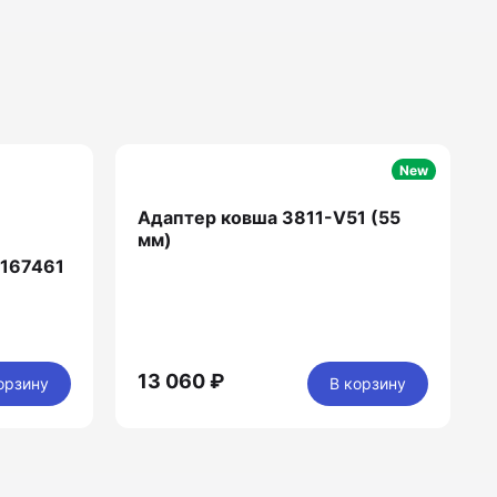
New
Адаптер ковша 3811-V51 (55
мм)
1167461
13 060 ₽
орзину
В корзину