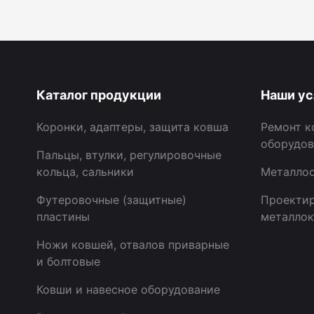
Каталог продукции
Наши ус
Коронки, адаптеры, защита ковша
Ремонт к
оборудов
Пальцы, втулки, регулировочные
кольца, сальники
Металлоо
Футеровочные (защитные)
Проектир
пластины
металлок
Ножи ковшей, отвалов приварные
и болтовые
Ковши и навесное оборудование