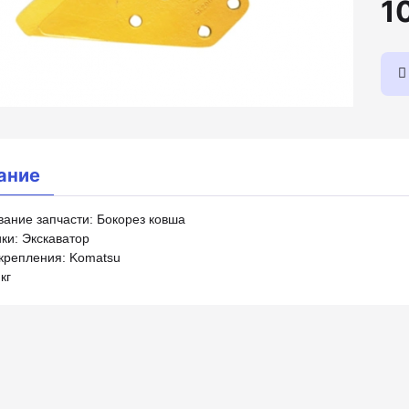
1
ание
ание запчасти: Бокорез ковша
ки: Экскаватор
крепления: Komatsu
кг