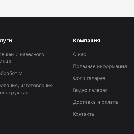
луги
Компания
овшей и навесного
О нас
ания
Полезная информация
бработка
Фото галерея
ование, изготовление
Видео галерея
онструкций
Доставка и оплата
Контакты