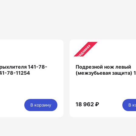
Предзаказ
рыхлителя 141-78-
Подрезной нож левый
141-78-11254
(межзубьевая защита) 
18 962 ₽
В корзину
В к