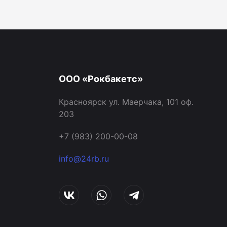
ООО «Рокбакетс»
Красноярск ул. Маерчака, 101 оф.
203
+7 (983) 200-00-08
info@24rb.ru