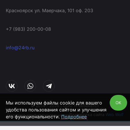
Красноярск ул. Маерчака, 101 оф. 203
+7 (983) 200-00-08
info@24rb.ru
Мы используем файлы cookie для вашего
ОК
© 2014 - 2026 | ООО «Рокбакетс»
удобства пользования сайтом и улучшения
Разработка сайта
Web Wolf
Политика конфиденциальности
его функциональности.
Подробнее