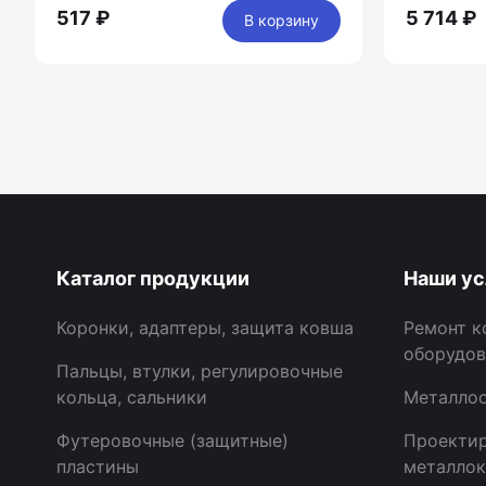
517 ₽
5 714 ₽
В корзину
Каталог продукции
Наши ус
Коронки, адаптеры, защита ковша
Ремонт к
оборудов
Пальцы, втулки, регулировочные
кольца, сальники
Металлоо
Футеровочные (защитные)
Проектир
пластины
металлок