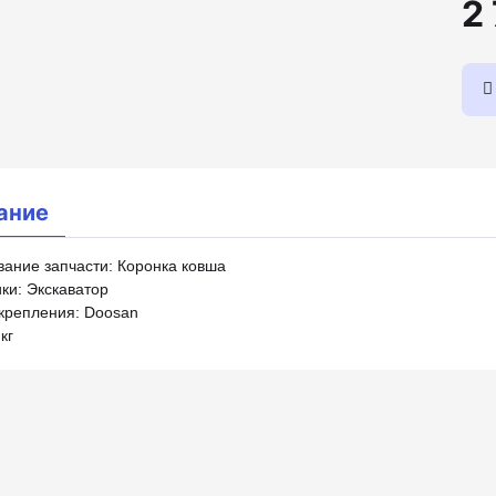
2
ание
ание запчасти: Коронка ковша
ки: Экскаватор
крепления: Doosan
кг