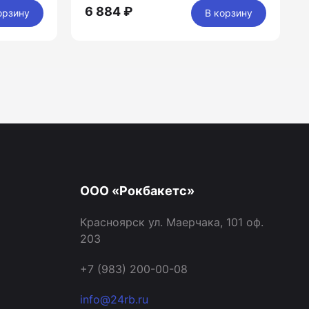
6 884 ₽
орзину
В корзину
ООО «Рокбакетс»
Красноярск ул. Маерчака, 101 оф.
203
+7 (983) 200-00-08
info@24rb.ru