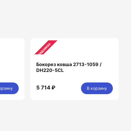
Предзаказ
Бокорез ковша 2713-1059 /
DH220-5CL
5 714 ₽
орзину
В корзину