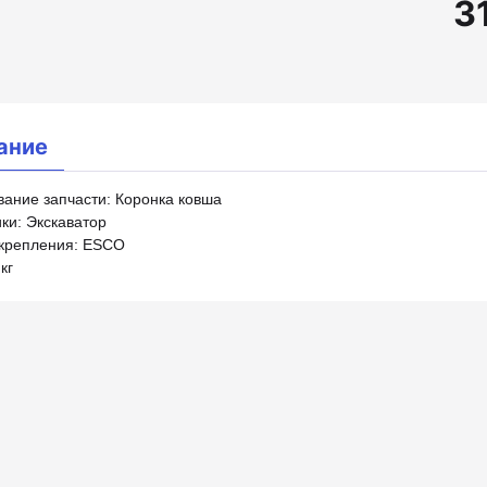
3
ание
ание запчасти: Коронка ковша
ки: Экскаватор
крепления: ESCO
кг