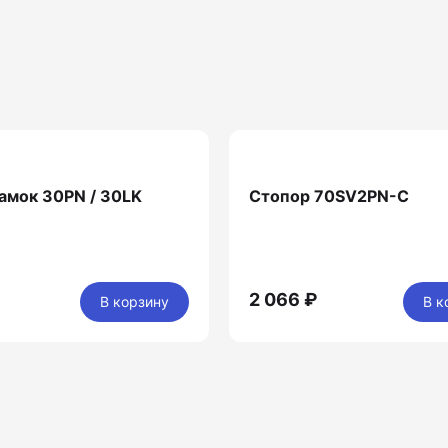
амок 30PN / 30LK
Стопор 70SV2PN-C
2 066 ₽
В корзину
В к