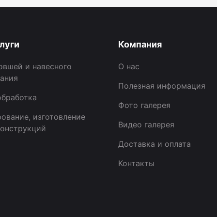
луги
Компания
овшей и навесного
О нас
ания
Полезная информация
бработка
Фото галерея
ование, изготовление
Видео галерея
онструкций
Доставка и оплата
Контакты