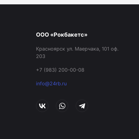
ООО «Рокбакетс»
Красноярск ул. Маерчака, 101 оф.
203
+7 (983) 200-00-08
info@24rb.ru