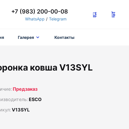
+7 (983) 200-00-08
WhatsApp
/
Telegram
ия
Галерея
Контакты
оронка ковша V13SYL
ичие:
Предзаказ
изводитель:
ESCO
икул:
V13SYL