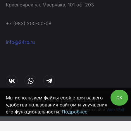
Красноярск ул. Маерчака, 101 оф. 203
+7 (983) 200-00-08
info@24rb.ru
Мы используем файлы cookie для вашего
ОК
© 2014 - 2026 | ООО «Рокбакетс»
удобства пользования сайтом и улучшения
Разработка сайта
Web Wolf
Политика конфиденциальности
его функциональности.
Подробнее