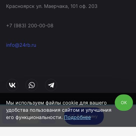
Красноярск ул. Маерчака, 101 оф. 203
+7 (983) 200-00-08
info@24rb.ru
Мы используем файлы cookie для вашего
ОК
© 2014 - 2026 | ООО «Рокбакетс»
удобства пользования сайтом и улучшения
Разработка сайта
Web Wolf
Политика конфиденциальности
В корзину
его функциональности.
Подробнее