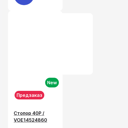
New
Предзаказ
Стопор 40P /
VOE14524860