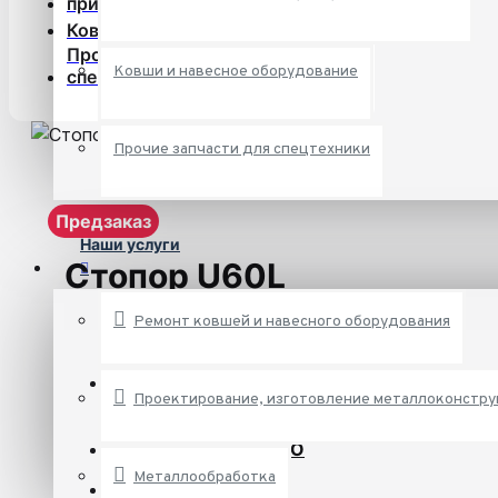
приварные и болтовые
Ковши и навесное оборудование
Прочие запчасти для
Ковши и навесное оборудование
спецтехники
Прочие запчасти для спецтехники
Предзаказ
Наши услуги
Стопор U60L
Ремонт ковшей и навесного оборудования
Наличие:
Проектирование, изготовление металлоконстр
Предзаказ
Производитель:
ESCO
Металлообработка
Артикул:
U60L