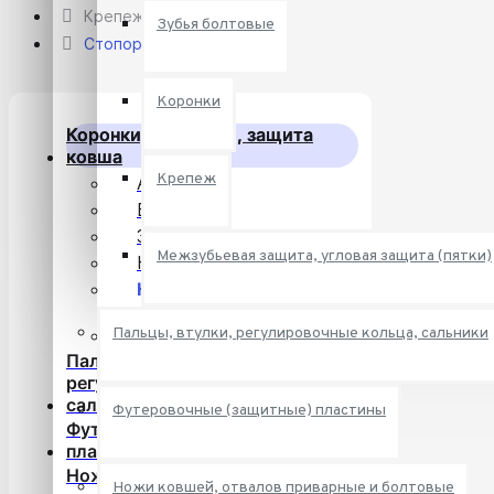
Крепеж
Зубья болтовые
Стопор U60L
Коронки
Коронки, адаптеры, защита
ковша
Крепеж
Адаптеры
Бокорезы
Зубья болтовые
Межзубьевая защита, угловая защита (пятки)
Коронки
Крепеж
Межзубьевая защита,
Пальцы, втулки, регулировочные кольца, сальники
угловая защита (пятки)
Пальцы, втулки,
регулировочные кольца,
сальники
Футеровочные (защитные) пластины
Футеровочные (защитные)
пластины
Ножи ковшей, отвалов
Ножи ковшей, отвалов приварные и болтовые