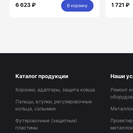
6 623 ₽
1 721 ₽
В корзину
Каталог продукции
Наши ус
Коронки, адаптеры, защита ковша
Ремонт к
оборудов
Пальцы, втулки, регулировочные
кольца, сальники
Металло
Футеровочные (защитные)
Проектир
пластины
металлок