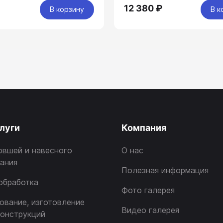
12 380 ₽
В корзину
В к
луги
Компания
овшей и навесного
О нас
ания
Полезная информация
обработка
Фото галерея
ование, изготовление
Видео галерея
онструкций