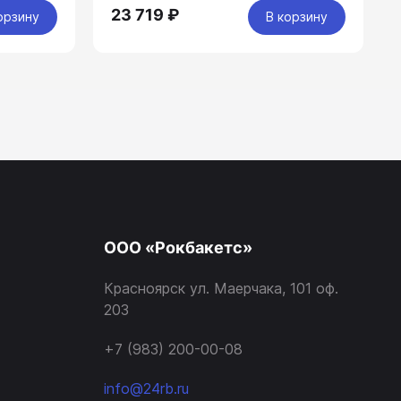
23 719 ₽
орзину
В корзину
ООО «Рокбакетс»
Красноярск ул. Маерчака, 101 оф.
203
+7 (983) 200-00-08
info@24rb.ru